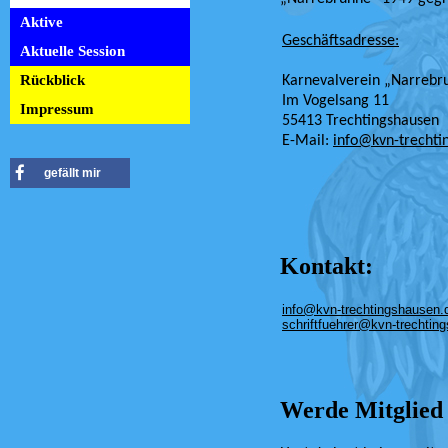
Aktive
Geschäftsadresse:
Aktuelle Session
Rückblick
Karnevalverein „Narrebr
Im Vogelsang 11
Impressum
55413 Trechtingshausen
E-Mail:
info@kvn-trechti
gefällt mir
Kontakt:
info@kvn-trechtingshausen.
schriftfuehrer@kvn-trechtin
Werde Mitglie